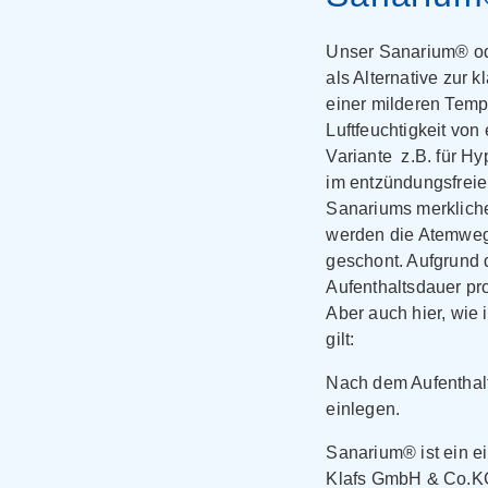
Unser Sanarium® od
als Alternative zur 
einer milderen Temp
Luftfeuchtigkeit von
Variante z.B. für H
im entzündungsfreien
Sanariums merkliche
werden die Atemwege
geschont. Aufgrund
Aufenthaltsdauer pr
Aber auch hier, wie 
gilt:
Nach dem Aufenthal
einlegen.
Sanarium® ist ein 
Klafs GmbH & Co.K