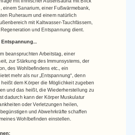
lage mit finnischer Außensauna mit Blick
ß, einem Sanarium, einer Fußwärmebank,
ten Ruheraum und einem natürlich
Außenbereich mit Kaltwasser-Tauchfässern,
r Regeneration und Entspannung dient.
r Entspannung...
m beanspruchten Arbeitstag, einer
heit, zur Stärkung des Immunsystems, der
n, des Wohlbefindens etc., ein
etet mehr als nur „Entspannung“, denn
heißt dem Körper die Möglichkeit zugeben
en und das heißt, die Wiederherstellung zu
rst dadurch kann der Körper Muskulatur
ankheiten oder Verletzungen heilen,
 begünstigen und Abwehrkräfte schaffen
emeines Wohlbefinden einstellen.
hnen: