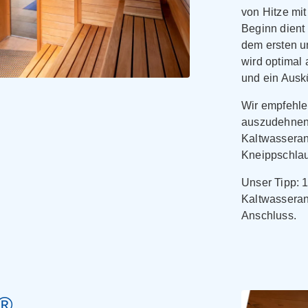
von Hitze mi
Beginn dien
dem ersten u
wird optimal
und ein Aus
Wir empfehle
auszudehnen
Kaltwasseran
Kneippschlauc
Unser Tipp: 
Kaltwassera
Anschluss.
m®