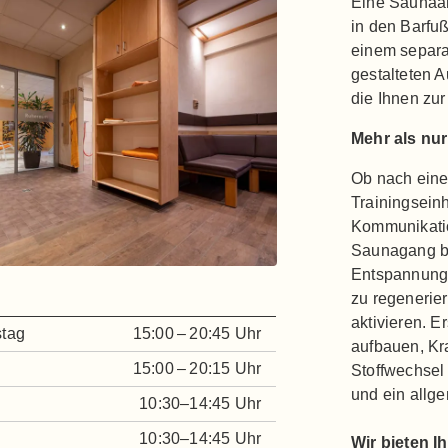
Eine Saunaan
in den Barfu
einem separa
gestalteten 
die Ihnen zu
Mehr als nu
Ob nach eine
Trainingsein
Kommunikatio
Saunagang bi
Entspannung 
zu regenerier
aktivieren. E
stag
15:00 – 20:45 Uhr
aufbauen, Kr
15:00 – 20:15 Uhr
Stoffwechsel
und ein allg
10:30–14:45 Uhr
10:30–14:45 Uhr
Wir bieten I